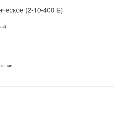
еское (2-10-400 Б)
ний
авнение